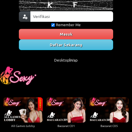
Remember Me
Masuk
Daftar Sekarang
Desktop
Wap
All Games Lobby
Baccarat C01
Baccarat C05