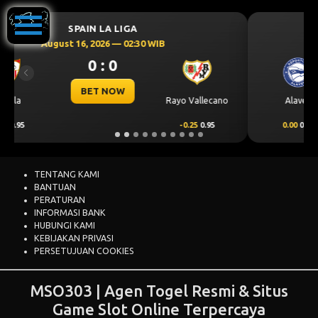
SPAIN LA LIGA
August 16, 2026 — 00:30 WIB
0 : 0
Previous
Next
BET NOW
o
Alaves
Getafe
0.00
0.62
0.00
-0.72
TENTANG KAMI
BANTUAN
PERATURAN
INFORMASI BANK
HUBUNGI KAMI
KEBIJAKAN PRIVASI
PERSETUJUAN COOKIES
MSO303 | Agen Togel Resmi & Situs
Game Slot Online Terpercaya