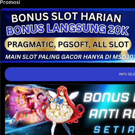
Promosi
INFO SEL