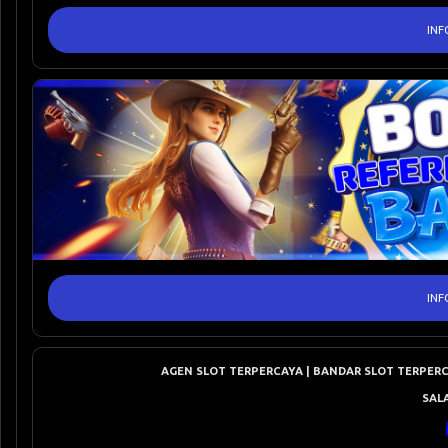
INF
INF
AGEN SLOT TERPERCAYA
|
BANDAR SLOT TERPER
SAL