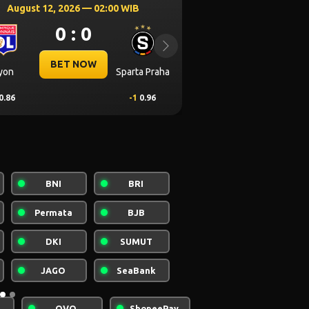
August 11, 2026 — 22:59 WIB
0 : 0
Next
BET NOW
Union Saint-
llby
Bodo Glimt
Gilloise
5
0.99
0.75
0.82
-0.75
1.00
BNI
BRI
UOB
Permata
BJB
DKI
SUMUT
JAGO
SeaBank
OVO
ShopeePay