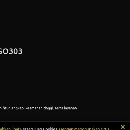
MSO303
fitur lengkap, keamanan tinggi, serta layanan
×
ahkan lihat
Persetujuan Cookies
. Dengan menggunakan situs