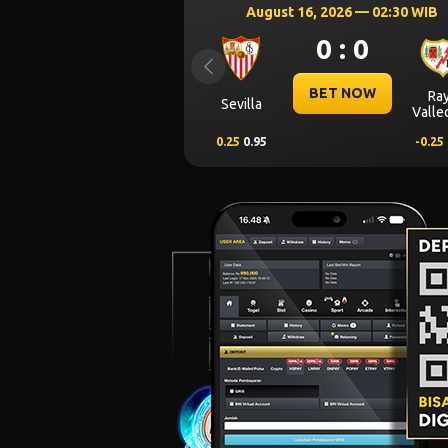
August 12, 2026 — 02:00 WIB
August 12,
0 : 0
Previous
BET NOW
B
SK Sturm
Lyon
Sparta Praha
Graz
1
0.86
-1
0.96
-0.5
0.95