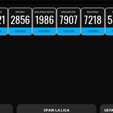
RO
SYDNEY
MALAYSIA SIANG
SINGAPORE
MALAYSIA
21
2856
1986
7907
7218
5
26
2/4/2025
8/8/2026
7/8/2026
7/8/2026
7
S LEAGUE QUALIFIERS
UEFA CHAMPIONS LEAGUE QUALI