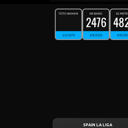
TOTO WUHAN
HK SIANG
SG MET
2476
48
1/1/1970
8/8/2026
8/8/20
UEFA CHAMPIONS LEAGUE QUALIFIERS
UEFA CHAMPION