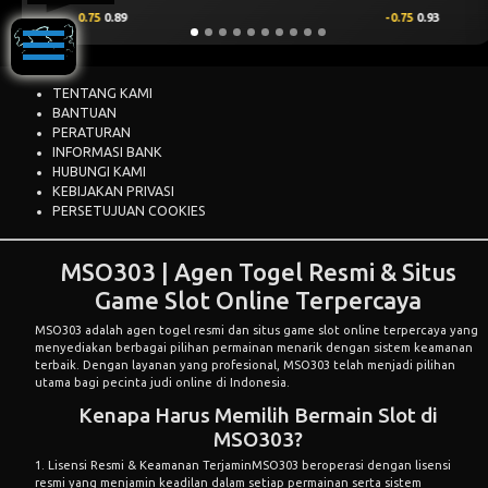
-0.75
0.93
0.25
0.95
TENTANG KAMI
BANTUAN
PERATURAN
INFORMASI BANK
HUBUNGI KAMI
KEBIJAKAN PRIVASI
PERSETUJUAN COOKIES
MSO303 | Agen Togel Resmi & Situs
Game Slot Online Terpercaya
MSO303
adalah agen togel resmi dan situs game slot online terpercaya yang
menyediakan berbagai pilihan permainan menarik dengan sistem keamanan
terbaik. Dengan layanan yang profesional, MSO303 telah menjadi pilihan
utama bagi pecinta judi online di Indonesia.
Kenapa Harus Memilih Bermain Slot di
MSO303?
1. Lisensi Resmi & Keamanan TerjaminMSO303 beroperasi dengan lisensi
resmi yang menjamin keadilan dalam setiap permainan serta sistem