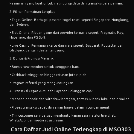
keamanan yang kuat untuk melindungi data dan transaksi para pemain.
2. Pilihan Permainan Lengkap
• Togel Online: Berbagai pasaran togel resmi seperti Singapore, Hongkong,
dan Sydney.
• Slot Online: Ribuan game dari provider ternama seperti Pragmatic Play,
Habanero, dan PG Soft.
• Live Casino: Permainan kartu dan meja seperti Baccarat, Roulette, dan
Blackjack dengan dealer langsung.
3. Bonus & Promosi Menarik
• Bonus new member untuk pengguna baru.
• Cashback mingguan hingga ratusan juta rupiah.
• Program referral yang menguntungkan.
4. Transaksi Cepat & Mudah Layanan Pelanggan 24/7
• Metode deposit dan withdraw beragam, termasuk bank lokal dan e-wallet.
• Proses transaksi cepat dan aman hanya dalam hitungan menit.
• Tim customer service siap membantu kapan saja melalui live chat,
WhatsApp, dan media sosial resmi.
Cara Daftar
Judi Online
Terlengkap di MSO303